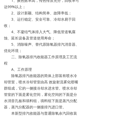
1、换热效率高，传热传质充分，回收率可
达99%以上；
2、设计新颖、结构简单、故障率低；
3、运行稳定、安全可靠、冷却水易于回
收；
4、不凝结气体排入大气、降低管道氧腐
蚀、延长设备及管道使用寿命；
5、消除噪声、替代原除氧器排汽消音器、
优化环境；
二、除氧器排汽收能器工作原理及工艺流
程
A、工作原理
除氧器排汽收能器的简体上部装有喷水冷
却管室，喷水冷却管室由高 效旋射流雾化喷嘴
群组成，它的一侧接冷却水进水管。喷水冷却
管室的下面是雾化空间，雾化空间的下面是分
水消音孔板和填料组，填料组下面是蒸汽分配
器，蒸汽分配器的一侧接排汽进口管。
本新型排汽收能器与普通除氧余汽回收装