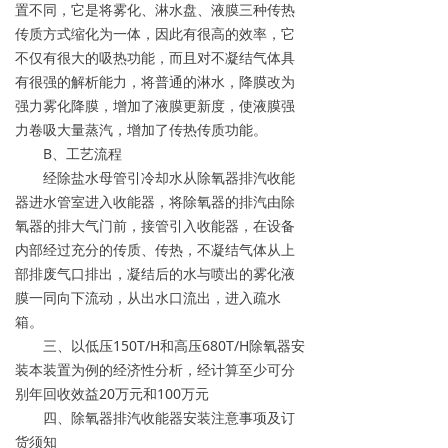
置不同，它是将雾化、淋水盘、液膜三种传热
传质方式缩化为一体，因此有很高的效率，它
不仅有很大的吸热功能，而且对不凝结气体具
有很强的解析能力，将普通的淋水，降膜改为
强力雾化降膜，增加了液膜更新度，使液膜强
力卷吸大量蒸汽，增加了传热传质功能。
B、工艺流程
经除盐水母管引冷却水从除氧器排汽收能
器进水管室进入收能器，将除氧器的排汽由除
氧器的排大气门前，接管引入收能器，在设备
内部经过充分的传质、传热，不凝结气体从上
部排废气口排出，凝结后的水与喷出的雾化液
膜一同向下流动，从出水口流出，进入疏水
箱。
三、以低压150T/H和高压680T/H除氧器安
装本装置为例的经济性分析，经计算至少可分
别年回收效益20万元和100万元
四、除氧器排汽收能器安装注意事项及订
货须知