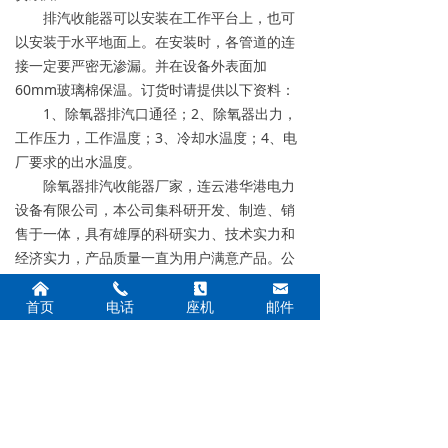
排汽收能器可以安装在工作平台上，也可
以安装于水平地面上。在安装时，各管道的连
接一定要严密无渗漏。并在设备外表面加
60mm玻璃棉保温。订货时请提供以下资料：
1、除氧器排汽口通径；2、除氧器出力，
工作压力，工作温度；3、冷却水温度；4、电
厂要求的出水温度。
除氧器排汽收能器厂家，连云港华港电力
设备有限公司，本公司集科研开发、制造、销
售于一体，具有雄厚的科研实力、技术实力和
经济实力，产品质量一直为用户满意产品。公
司拥有的技术设计团队和丰富的行业经验，能
낀
끅
끐
낂
根据客户要求，设计和生产各种电力辅机设
首页
电话
座机
邮件
备、凝汽器换管改造。能够在整个项目的实施
过程中，为客户提供全方位的服务。
上一个：
除氧器
ꄴ
下一个：
除氧器
ꄲ